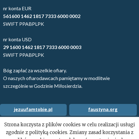
nr konta EUR
561600 1462 1817 7333 6000 0002
SWIFT PPABPLPK
nr konta USD
29 1600 1462 1817 7333 6000 0003
SWIFT PPABPLPK
Bóg zapłać za wszelkie ofiary.
O naszych ofiarodawcach pamiętamy w modlitwie
szczególnie w Godzinie Miłosierdzia.
jezuufamtobie.pl
faustyna.org
Strona korzysta z plików cookies w celu realizacji usługi
hospisas.lt
www.mostdonieba.pl
zgodnie z polityką cookies. Zmiany zasad korzystania z